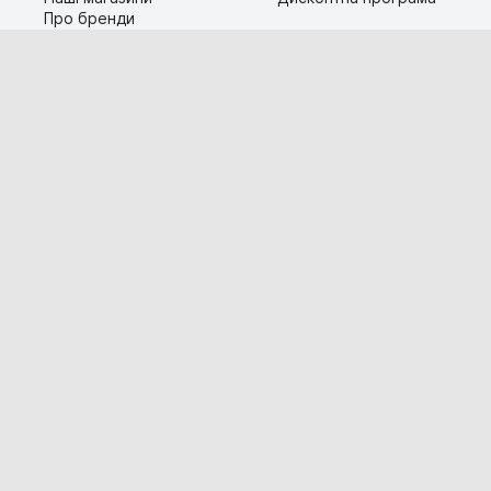
Про бренди
Контакти
Сервіс
Допомога
Гарантія та повернення
Карта сайту
Доставка і оплата
Популярні питання
Технічна інформація
Графік роботи