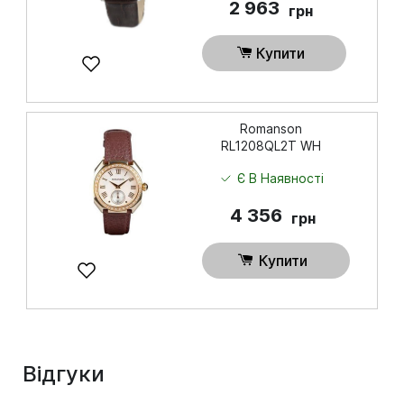
2 963
грн
Купити
Romanson
RL1208QL2T WH
Є В Наявності
4 356
грн
Купити
Відгуки