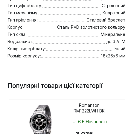
Тип циферблату:
Стрілочний
Тип механізму:
Кварцовий
Тип кріплення:
Сталевий браслет
Корпус:
Сталь PVD золотистого кольору
Тип скла:
Мінеральне
Водозахист:
до 3 ATM
Колір циферблату:
Білий
Розмір корпусу:
18х26х6 мм
Популярні товари цієї категорії
Romanson
RM1222LWH BK
Є В Наявності