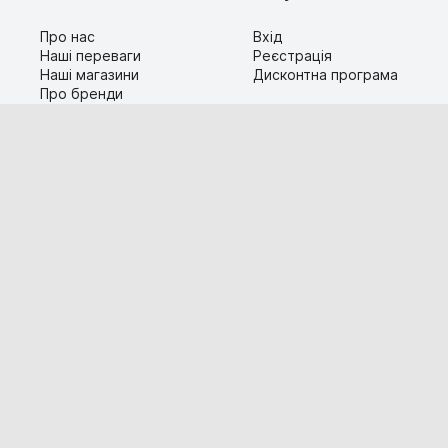
Про нас
Вхід
Наші переваги
Реєстрація
Наші магазини
Дисконтна програма
Про бренди
Контакти
Сервіс
Допомога
Гарантія та повернення
Карта сайту
Доставка і оплата
Популярні питання
Технічна інформація