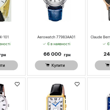
4-101
Aerowatch 77983AA01
Claude Ber
вності
Є в наявності
Є
66 000
24
грн
грн
ити
Купити