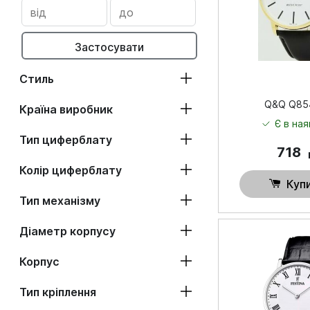
Застосувати
Стиль
Q&Q Q85
Країна виробник
Є в ная
Тип циферблату
718
Колір циферблату
Куп
Тип механізму
Діаметр корпусу
Корпус
Тип кріплення