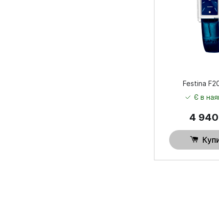
Festina F
Є в ная
4 94
Куп