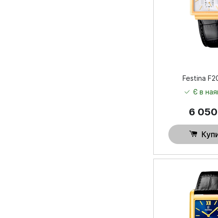
Festina F
Є в ная
6 05
Куп