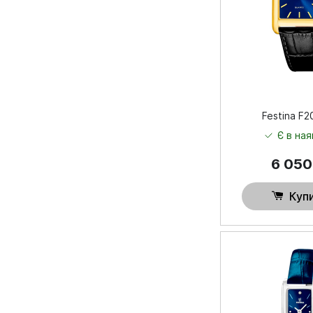
Festina F
Є в ная
6 05
Куп