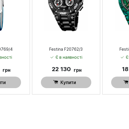
20769/4
Festina F20762/3
Fest
вності
Є в наявності
Є
0
22 130
18
грн
грн
ити
Купити