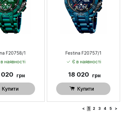
ina F20758/1
Festina F20757/1
 в наявності
Є в наявності
 020
18 020
грн
грн
Купити
Купити
<
1
2
3
4
5
>