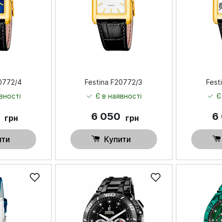
20772/4
Festina F20772/3
Fest
вності
Є в наявності
Є
0
6 050
6
грн
грн
ити
Купити