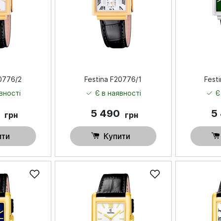
20776/2
Festina F20776/1
Fest
вності
Є в наявності
Є
0
5 490
5
грн
грн
ити
Купити