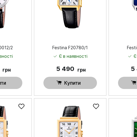
0012/2
Festina F20780/1
Fest
вності
Є в наявності
Є
0
5 490
5
грн
грн
ити
Купити