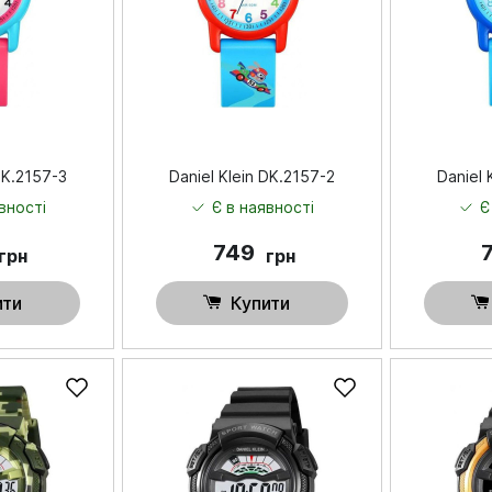
DK.2157-3
Daniel Klein DK.2157-2
Daniel 
вності
Є в наявності
Є
749
грн
грн
ити
Купити