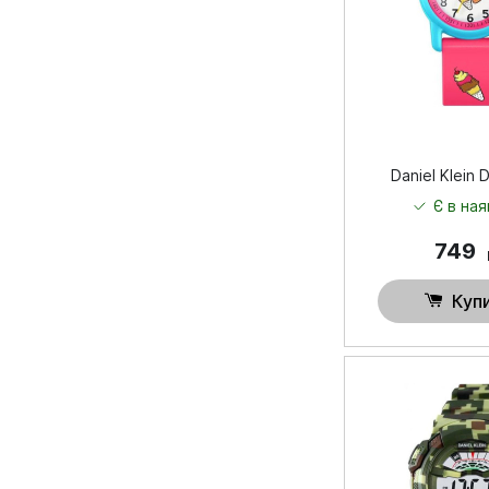
Daniel Klein 
Є в ная
749
Куп