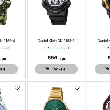
DK.2153-4
Daniel Klein DK.2153-3
Daniel 
вності
Є в наявності
Є
656
грн
грн
ити
Купити