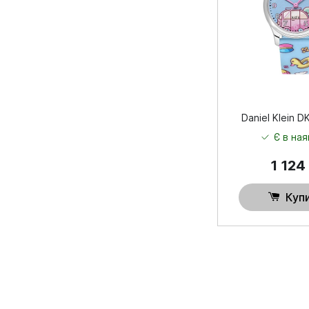
Daniel Klein D
Є в ная
1 124
Куп