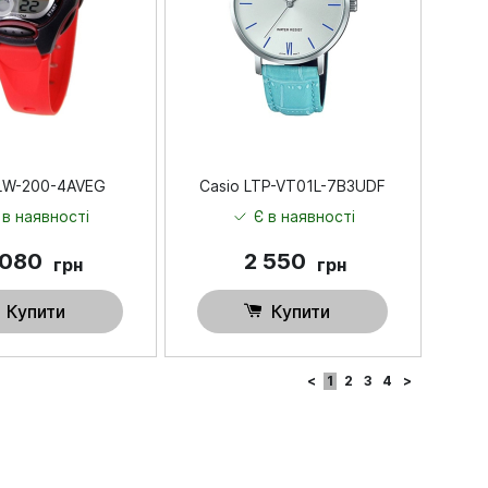
 LW-200-4AVEG
Casio LTP-VT01L-7B3UDF
 в наявності
Є в наявності
 080
2 550
грн
грн
Купити
Купити
<
1
2
3
4
>