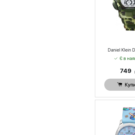
Daniel Klein 
Є в ная
749
Куп