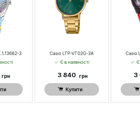
K.1.13682-3
Casio LTP-VT02G-3A
Casio
вності
Є в наявності
Є
3 840
3
грн
грн
ити
Купити