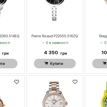
P22063.514EQ
Pierre Ricaud P22055.516ZQ
Skag
вності
Є в наявності
Є
0
4 350
10
грн
грн
ити
Купити