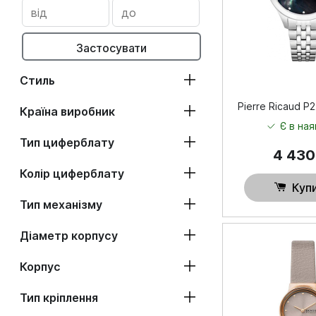
Застосувати
Стиль
Pierre Ricaud 
Країна виробник
Є в ная
Тип циферблату
4 43
Колір циферблату
Куп
Тип механізму
Діаметр корпусу
Корпус
Тип кріплення