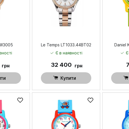
KW3005
Le Temps LT1033.44BT02
Daniel 
вності
Є в наявності
Є
0
32 400
грн
грн
ити
Купити