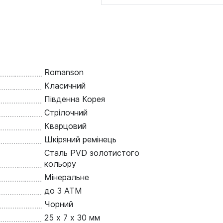
Romanson
Класичний
Південна Корея
Стрілочний
Кварцовий
Шкіряний ремінець
Сталь PVD золотистого
кольору
Мінеральне
до 3 ATM
Чорний
25 х 7 х 30 мм