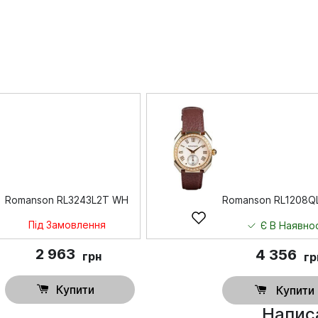
Romanson RL3243L2T WH
Romanson RL1208Q
Під Замовлення
Є В Наявнос
2 963
4 356
грн
гр
Купити
Купити
Написа