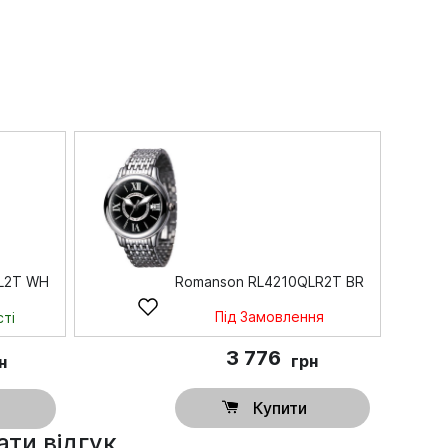
L2T WH
Romanson RL4210QLR2T BR
Під Замовлення
ті
3 776
грн
н
Купити
ти відгук