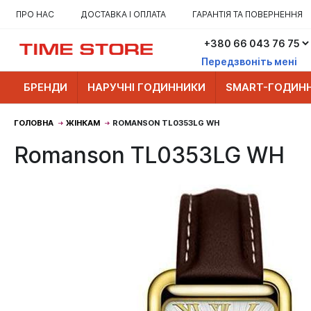
ПРО НАС
ДОСТАВКА І ОПЛАТА
ГАРАНТІЯ ТА ПОВЕРНЕННЯ
Передзвоніть мені
БРЕНДИ
НАРУЧНІ ГОДИННИКИ
SMART-ГОДИН
ГОЛОВНА
ЖІНКАМ
ROMANSON TL0353LG WH
Romanson TL0353LG WH