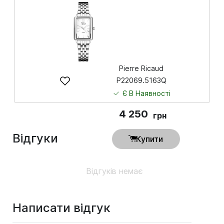
грн
Купити
Pierre Ricaud
P22069.5163Q
Є В Наявності
4 250
грн
Відгуки
Купити
Відгуків немає
Написати відгук