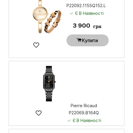
P22092.115SQ152.L
Є В Наявності
3 900
грн
Купити
Pierre Ricaud
P22069.B164Q
Є В Наявності
4 850