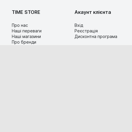
TIME STORE
Акаунт клієнта
Про нас
Вхід
Наші переваги
Реєстрація
Наші магазини
Дисконтна програма
Про бренди
Контакти
Сервіс
Допомога
Гарантія та повернення
Карта сайту
Доставка і оплата
Популярні питання
Технічна інформація