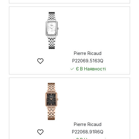
4 850
грн
Купити
Pierre Ricaud
P22069.5163Q
Є В Наявності
4 250
грн
Купити
Pierre Ricaud
P22068.91R6Q