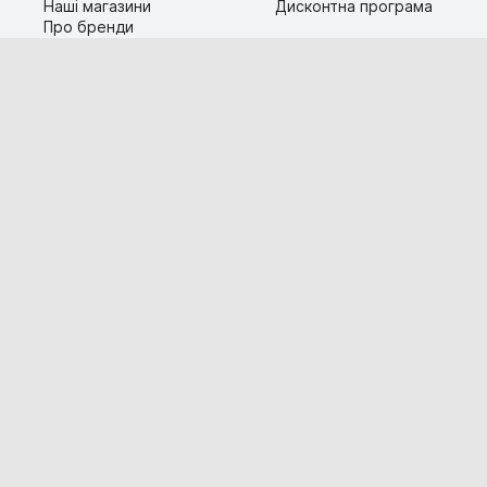
Наші магазини
Дисконтна програма
Про бренди
Контакти
Сервіс
Допомога
Гарантія та повернення
Карта сайту
Доставка і оплата
Популярні питання
Технічна інформація