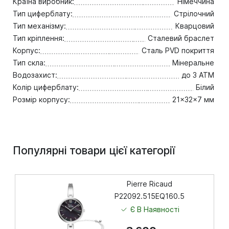
Країна виробник:
Німеччина
Тип циферблату:
Стрілочний
Тип механізму:
Кварцовий
Тип кріплення:
Сталевий браслет
Корпус:
Сталь PVD покриття
Тип скла:
Мінеральне
Водозахист:
до 3 ATM
Колір циферблату:
Білий
Розмір корпусу:
21x32x7 мм
Популярні товари цієї категорії
Pierre Ricaud
P22092.515EQ160.5
Є В Наявності