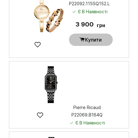
P22092.115SQ152.L
Є В Наявності
3 900
грн
Купити
Pierre Ricaud
P22069.B164Q
Є В Наявності
4 850
грн