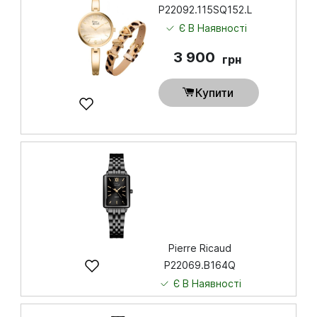
P22092.115SQ152.L
Є В Наявності
3 900
грн
Купити
Pierre Ricaud
P22069.B164Q
Є В Наявності
4 850
грн