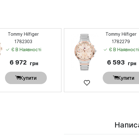
Tommy Hilfiger
Tommy Hilfiger
1782303
1782279
Є В Наявності
Є В Наявност
6 972
6 593
грн
грн
Купити
Купити
Написа