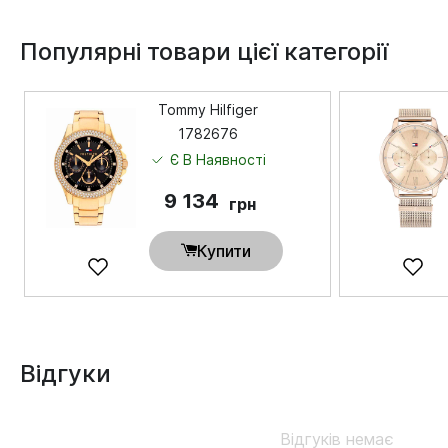
Популярні товари цієї категорії
Tommy Hilfiger
1782676
Є В Наявності
9 134
грн
Купити
Відгуки
Відгуків немає