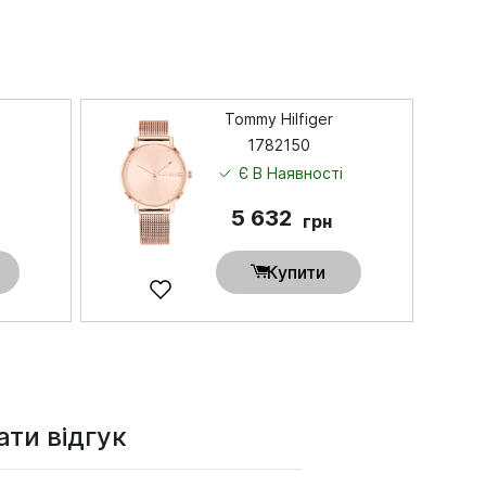
Tommy Hilfiger
1782150
і
Є В Наявності
5 632
грн
Купити
ти відгук