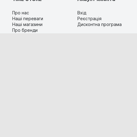
Про нас
Вхід
Наші переваги
Реєстрація
Наші магазини
Дисконтна програма
Про бренди
Контакти
Сервіс
Допомога
Гарантія та повернення
Карта сайту
Доставка і оплата
Популярні питання
Технічна інформація