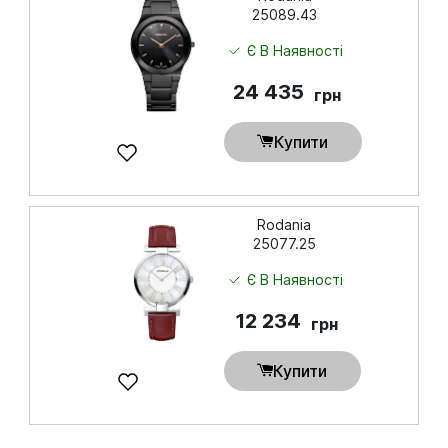
25089.43
Є В Наявності
24 435
грн
Купити
Rodania
25077.25
Є В Наявності
12 234
грн
Купити