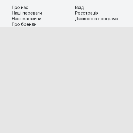
Про нас
Вхід
Наші переваги
Реєстрація
Наші магазини
Дисконтна програма
Про бренди
Контакти
Сервіс
Допомога
Гарантія та повернення
Карта сайту
Доставка і оплата
Популярні питання
Технічна інформація