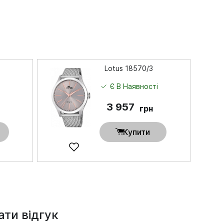
Lotus 18570/3
і
Є В Наявності
3 957
грн
Купити
ти відгук