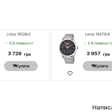
Lotus 18228/3
Lotus 18570/4
Є В Наявності
Є В Наявност
3 726
3 957
грн
грн
Купити
Купити
Написа