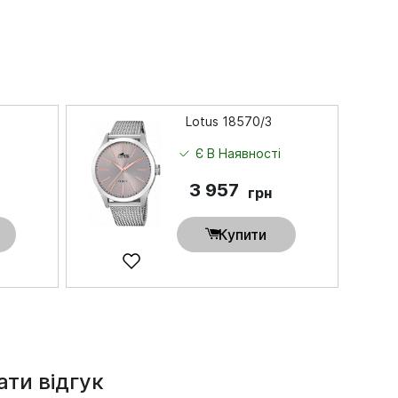
Lotus 18570/3
і
Є В Наявності
3 957
грн
Купити
ти відгук