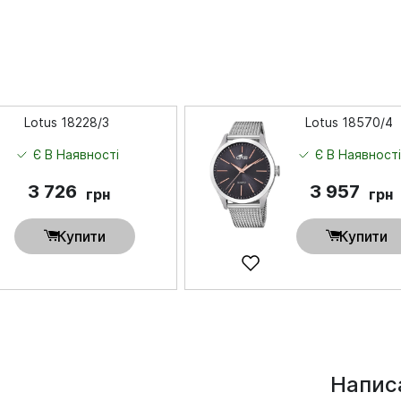
Lotus 18228/3
Lotus 18570/4
Є В Наявності
Є В Наявност
3 726
3 957
грн
грн
Купити
Купити
Написа