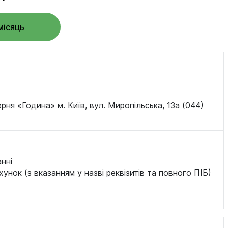
місяць
ня «Година» м. Київ, вул. Миропільська, 13а (044)
нні
хунок (з вказанням у назві реквізитів та повного ПІБ)