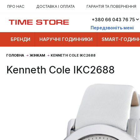
ПРО НАС
ДОСТАВКА І ОПЛАТА
ГАРАНТІЯ ТА ПОВЕРНЕННЯ
Передзвоніть мені
БРЕНДИ
НАРУЧНІ ГОДИННИКИ
SMART-ГОДИН
ГОЛОВНА
ЖІНКАМ
KENNETH COLE IKC2688
Kenneth Cole IKC2688