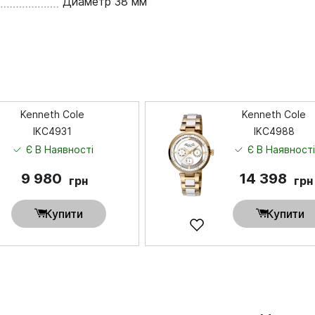
Диаметр 38 мм
Kenneth Cole
Kenneth Cole
IKC4931
IKC4988
Є В Наявності
Є В Наявност
9 980
14 398
грн
грн
Купити
Купити