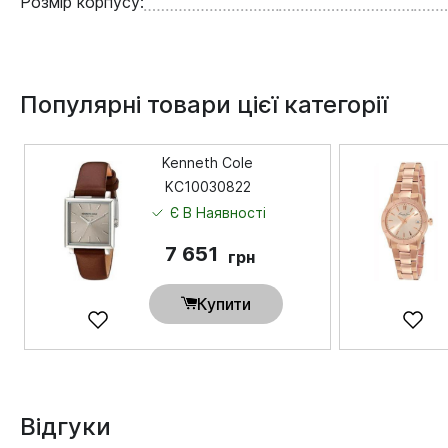
Розмір корпусу:
Популярні товари цієї категорії
Kenneth Cole
KC10030822
Є В Наявності
7 651
грн
Купити
Відгуки