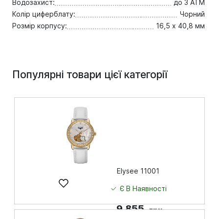
Водозахист:
до 3 ATM
Колір циферблату:
Чорний
Розмір корпусу:
16,5 х 40,8 мм
Популярні товари цієї категорії
Elysee 11001
Є В Наявності
9 855
грн