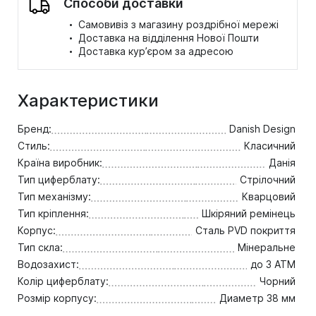
Способи доставки
·
Самовивіз з магазину роздрібної мережі
·
Доставка на відділення Нової Пошти
·
Доставка кур’єром за адресою
Характеристики
Бренд:
Danish Design
Стиль:
Класичний
Країна виробник:
Данія
Тип циферблату:
Стрілочний
Тип механізму:
Кварцовий
Тип кріплення:
Шкіряний ремінець
Корпус:
Сталь PVD покриття
Тип скла:
Мінеральне
Водозахист:
до 3 ATM
Колір циферблату:
Чорний
Розмір корпусу:
Диаметр 38 мм