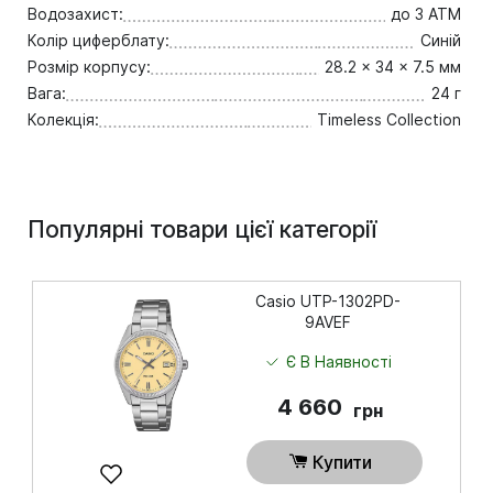
Водозахист:
до 3 ATM
Колір циферблату:
Синій
Розмір корпусу:
28.2 x 34 x 7.5 мм
Вага:
24 г
Колекція:
Timeless Collection
Популярні товари цієї категорії
Casio UTP-1302PD-
9AVEF
Є В Наявності
4 660
грн
Купити