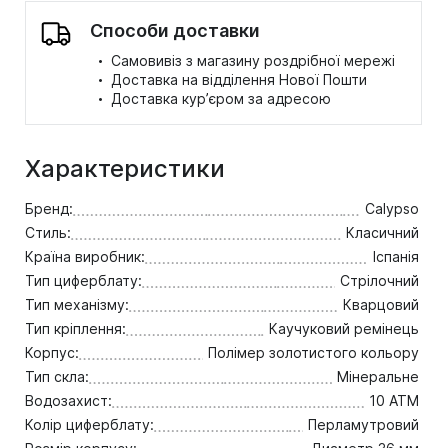
Способи доставки
·
Самовивіз з магазину роздрібної мережі
·
Доставка на відділення Нової Пошти
·
Доставка кур’єром за адресою
Характеристики
Бренд:
Calypso
Стиль:
Класичний
Країна виробник:
Іспанія
Тип циферблату:
Стрілочний
Тип механізму:
Кварцовий
Тип кріплення:
Каучуковий ремінець
Корпус:
Полімер золотистого кольору
Тип скла:
Мінеральне
Водозахист:
10 ATM
Колір циферблату:
Перламутровий