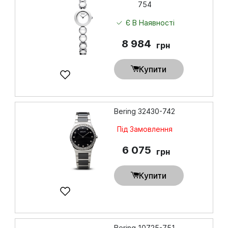
754
Є В Наявності
8 984
грн
Купити
Bering 32430-742
Під Замовлення
6 075
грн
Купити
Bering 10725-751