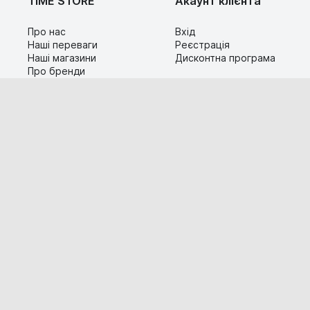
TIME STORE
Акаунт клієнта
Про нас
Вхід
Наші переваги
Реєстрація
Наші магазини
Дисконтна програма
Про бренди
Контакти
Сервіс
Допомога
Гарантія та повернення
Карта сайту
Доставка і оплата
Популярні питання
Технічна інформація