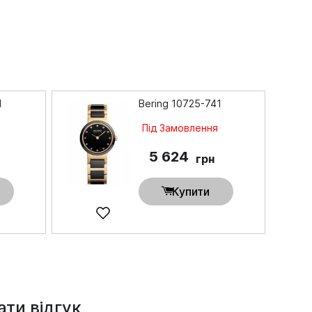
1
Bering 10725-741
Під Замовлення
5 624
грн
Купити
ти відгук