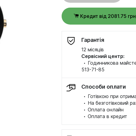
Кредит від 2081.75 гр
Гарантія
12 місяців
Сервісний центр:
·
Годинникова майстер
513-71-85
Способи оплати
·
Готівкою при отрима
·
На безготівковий ра
·
Оплата онлайн
·
Оплата в кредит