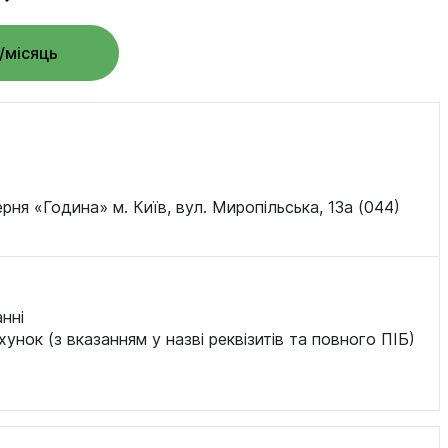
н/місяць
ня «Година» м. Київ, вул. Миропільська, 13а (044)
нні
хунок (з вказанням у назві реквізитів та повного ПІБ)