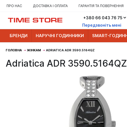
ПРО НАС
ДОСТАВКА І ОПЛАТА
ГАРАНТІЯ ТА ПОВЕРНЕННЯ
Передзвоніть мені
БРЕНДИ
НАРУЧНІ ГОДИННИКИ
SMART-ГОДИН
ГОЛОВНА
ЖІНКАМ
ADRIATICA ADR 3590.5164QZ
Adriatica ADR 3590.5164QZ