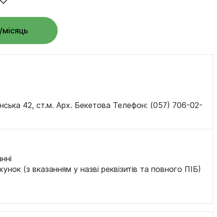
/місяць
інська 42, ст.м. Арх. Бекетова Телефон: (057) 706-02-
нні
хунок (з вказанням у назві реквізитів та повного ПІБ)