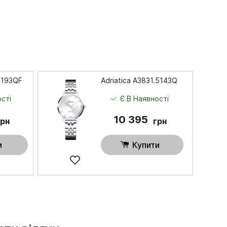
.2193QF
Adriatica A3831.5143Q
сті
Є В Наявності
10 395
грн
грн
и
Купити