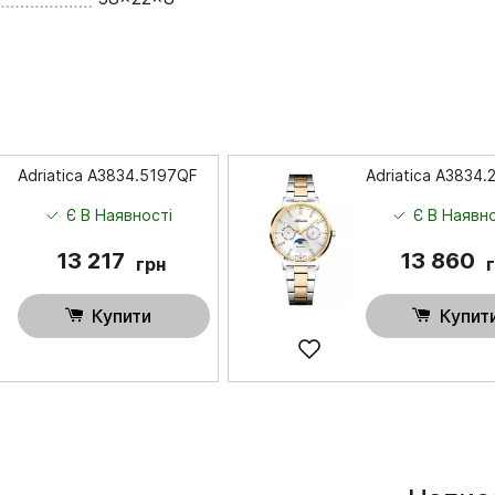
Adriatica A3834.5197QF
Adriatica A3834
Є В Наявності
Є В Наявно
13 217
13 860
грн
Купити
Купит