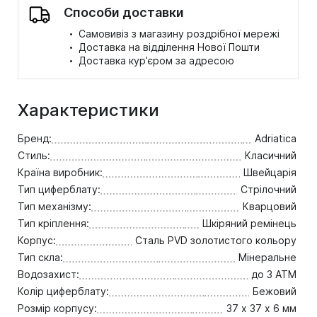
Способи доставки
·
Самовивіз з магазину роздрібної мережі
·
Доставка на відділення Нової Пошти
·
Доставка кур’єром за адресою
Характеристики
Бренд:
Adriatica
Стиль:
Класичний
Країна виробник:
Швейцарія
Тип циферблату:
Стрілочний
Тип механізму:
Кварцовий
Тип кріплення:
Шкіряний ремінець
Корпус:
Сталь PVD золотистого кольору
Тип скла:
Мінеральне
Водозахист:
до 3 ATM
Колір циферблату:
Бежовий
Розмір корпусу:
37 х 37 х 6 мм