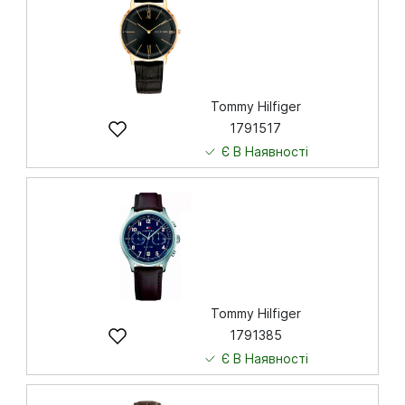
Tommy Hilfiger
1791517
Є В Наявності
4 745
грн
Купити
Tommy Hilfiger
1791385
Є В Наявності
6 643
грн