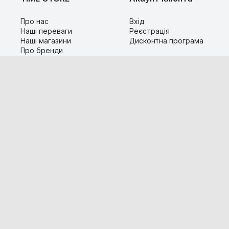
Про нас
Вхід
Наші переваги
Реєстрація
Наші магазини
Дисконтна програма
Про бренди
Контакти
Сервіс
Допомога
Гарантія та повернення
Карта сайту
Доставка і оплата
Популярні питання
Технічна інформація