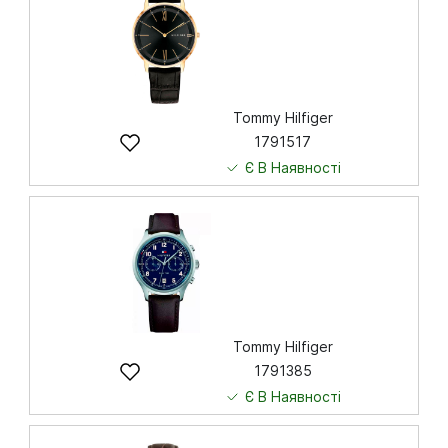
Tommy Hilfiger
1791517
Є В Наявності
4 745
грн
Купити
Tommy Hilfiger
1791385
Є В Наявності
6 643
грн