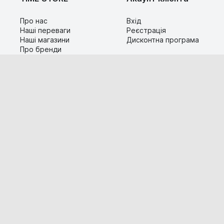
Про нас
Вхід
Наші переваги
Реєстрація
Наші магазини
Дисконтна програма
Про бренди
Контакти
Сервіс
Допомога
Гарантія та повернення
Карта сайту
Доставка і оплата
Популярні питання
Технічна інформація