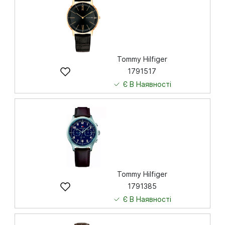
Tommy Hilfiger
1791517
Є В Наявності
4 745
грн
Купити
Tommy Hilfiger
1791385
Є В Наявності
6 643
грн