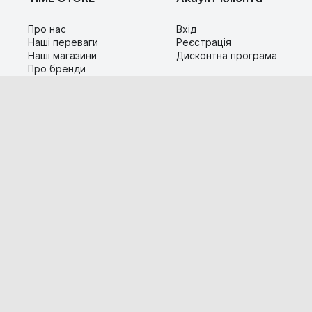
Про нас
Вхід
Наші переваги
Реєстрація
Наші магазини
Дисконтна програма
Про бренди
Контакти
Сервіс
Допомога
Гарантія та повернення
Карта сайту
Доставка і оплата
Популярні питання
Технічна інформація