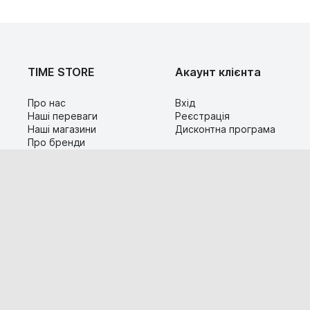
TIME STORE
Акаунт клієнта
Про нас
Вхід
Наші переваги
Реєстрація
Наші магазини
Дисконтна програма
Про бренди
Контакти
Сервіс
Допомога
Гарантія та повернення
Карта сайту
Доставка і оплата
Популярні питання