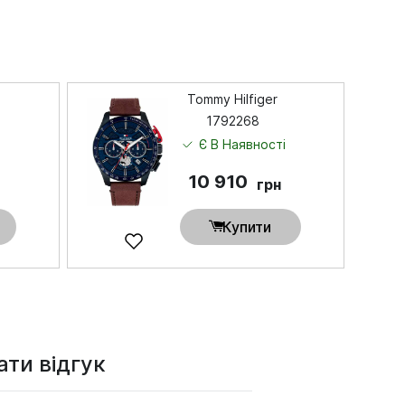
Tommy Hilfiger
1792268
і
Є В Наявності
10 910
грн
Купити
ти відгук