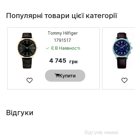
Популярні товари цієї категорії
Tommy Hilfiger
1791517
Є В Наявності
4 745
грн
Купити
Відгуки
Відгуків немає