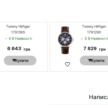
Tommy Hilfiger
Tommy Hilfiger
1791385
1791290
Є В Наявності
Є В Наявност
6 643
7 829
грн
грн
Купити
Купити
Написа