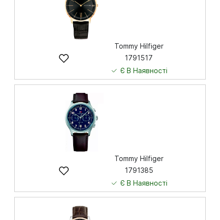
Tommy Hilfiger
1791517
Є В Наявності
4 745
грн
Купити
Tommy Hilfiger
1791385
Є В Наявності
6 643
грн