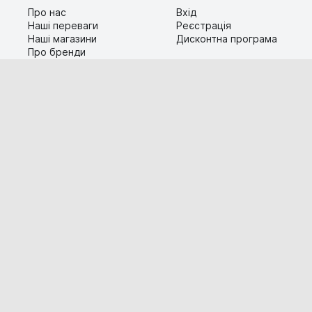
Про нас
Вхід
Наші переваги
Реєстрація
Наші магазини
Дисконтна програма
Про бренди
Контакти
Сервіс
Допомога
Гарантія та повернення
Карта сайту
Доставка і оплата
Популярні питання
Технічна інформація