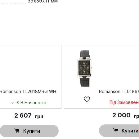
39х39х11 мм
Romanson TL2618MRG WH
Romanson TL0186
Під Замовлен
Є В Наявності
2 000
2 607
г
грн
Купити
Купити