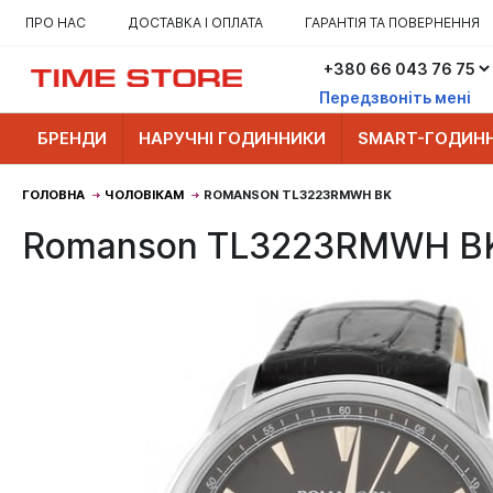
ПРО НАС
ДОСТАВКА І ОПЛАТА
ГАРАНТІЯ ТА ПОВЕРНЕННЯ
Передзвоніть мені
БРЕНДИ
НАРУЧНІ ГОДИННИКИ
SMART-ГОДИН
ГОЛОВНА
ЧОЛОВІКАМ
ROMANSON TL3223RMWH BK
Romanson TL3223RMWH B