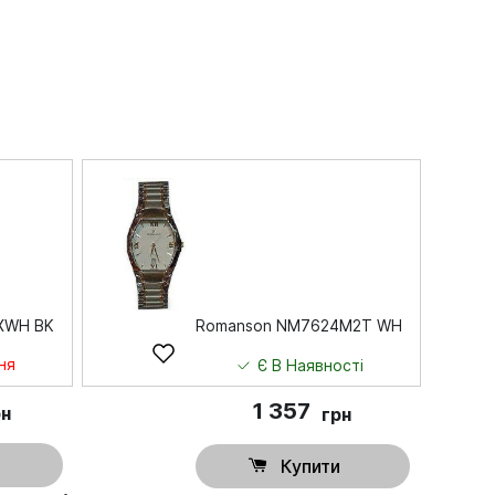
XWH BK
Romanson NM7624M2T WH
ня
Є В Наявності
1 357
рн
грн
Купити