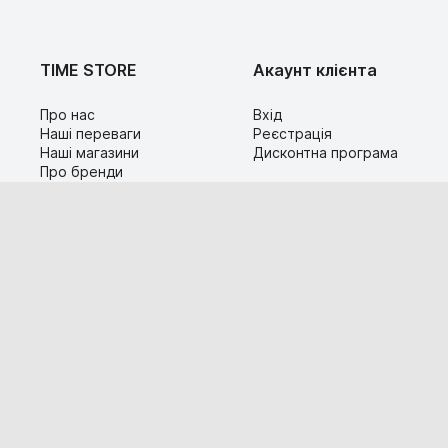
TIME STORE
Акаунт клієнта
Про нас
Вхід
Наші переваги
Реєстрація
Наші магазини
Дисконтна програма
Про бренди
Контакти
Сервіс
Допомога
Гарантія та повернення
Карта сайту
Доставка і оплата
Популярні питання
Технічна інформація