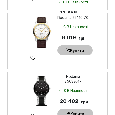
Є В Наявності
12 856
грн
Rodania 25110.70
Купити
Є В Наявності
8 019
грн
Купити
Rodania
25088.47
Є В Наявності
20 402
грн
Купити