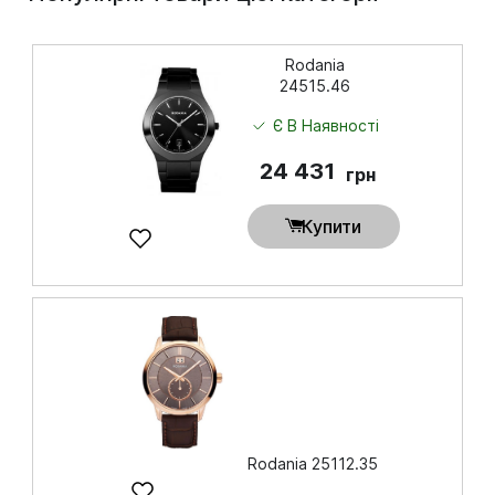
Rodania
24515.46
Є В Наявності
24 431
грн
Купити
Rodania 25112.35