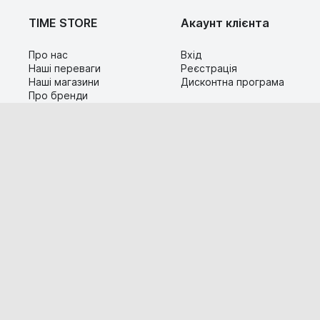
TIME STORE
Акаунт клієнта
Про нас
Вхід
Наші переваги
Реєстрація
Наші магазини
Дисконтна програма
Про бренди
Контакти
Сервіс
Допомога
Гарантія та повернення
Карта сайту
Доставка і оплата
Популярні питання
Технічна інформація