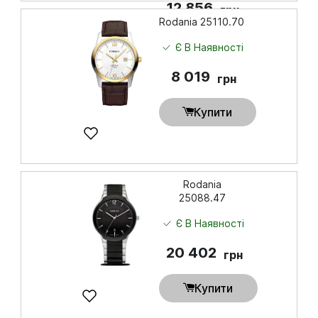
12 856
грн
Rodania 25110.70
Купити
Є В Наявності
8 019
грн
Купити
Rodania
25088.47
Є В Наявності
20 402
грн
Купити