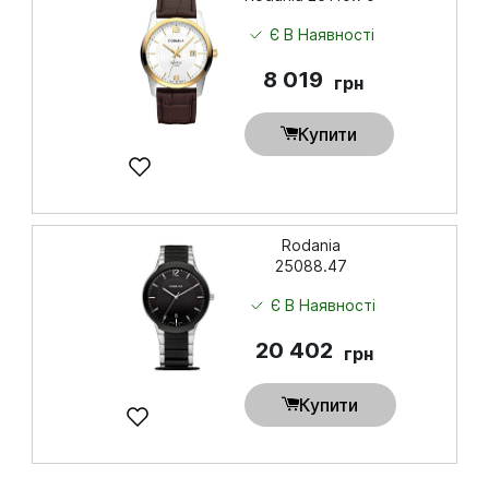
Купити
Є В Наявності
8 019
грн
Купити
Rodania
25088.47
Є В Наявності
20 402
грн
Купити