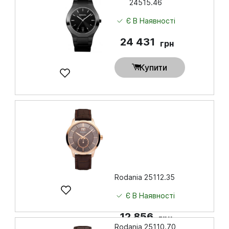
24515.46
Є В Наявності
24 431
грн
Купити
Rodania 25112.35
Є В Наявності
12 856
грн
Rodania 25110.70