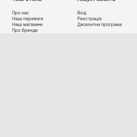
Про нас
Вхід
Наші переваги
Реєстрація
Наші магазини
Дисконтна програма
Про бренди
Контакти
Сервіс
Допомога
Гарантія та повернення
Карта сайту
Доставка і оплата
Популярні питання
Технічна інформація