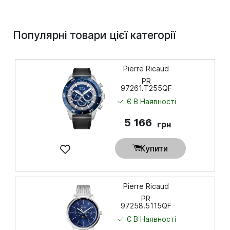
Популярні товари цієї категорії
Pierre Ricaud
PR
97261.T255QF
Є В Наявності
5 166
грн
Купити
Pierre Ricaud
PR
97258.5115QF
Є В Наявності