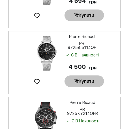
4 694
грн
Купити
Pierre Ricaud
PR
97258.5114QF
Є В Наявності
4 500
грн
Купити
Pierre Ricaud
PR
97257.Y214QFR
Є В Наявності