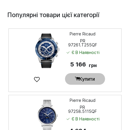
Популярні товари цієї категорії
Pierre Ricaud
PR
97261.T255QF
Є В Наявності
5 166
грн
Купити
Pierre Ricaud
PR
97258.5115QF
Є В Наявності