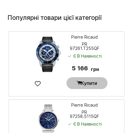
Популярні товари цієї категорії
Pierre Ricaud
PR
97261.T255QF
Є В Наявності
5 166
грн
Купити
Pierre Ricaud
PR
97258.5115QF
Є В Наявності