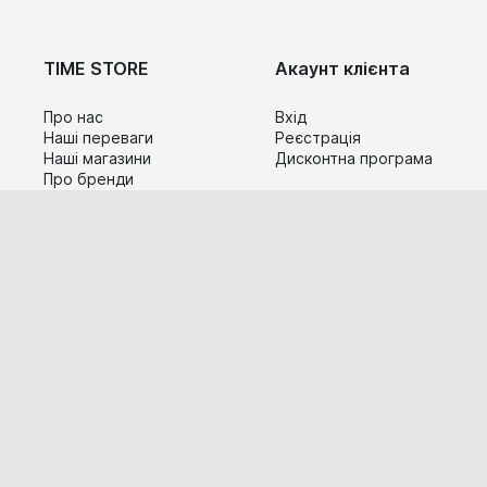
TIME STORE
Акаунт клієнта
Про нас
Вхід
Наші переваги
Реєстрація
Наші магазини
Дисконтна програма
Про бренди
Контакти
Сервіс
Допомога
Гарантія та повернення
Карта сайту
Доставка і оплата
Популярні питання
Технічна інформація