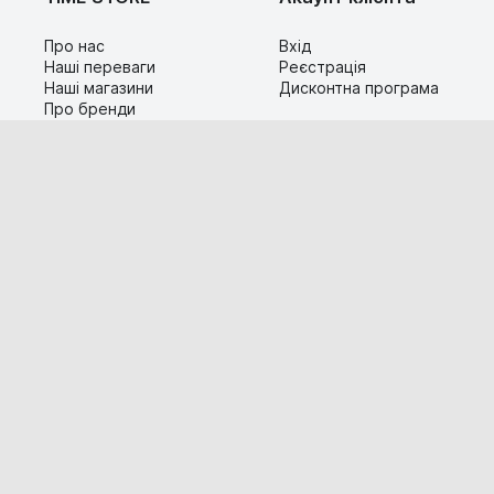
Про нас
Вхід
Наші переваги
Реєстрація
Наші магазини
Дисконтна програма
Про бренди
Контакти
Сервіс
Допомога
Гарантія та повернення
Карта сайту
Доставка і оплата
Популярні питання
Технічна інформація