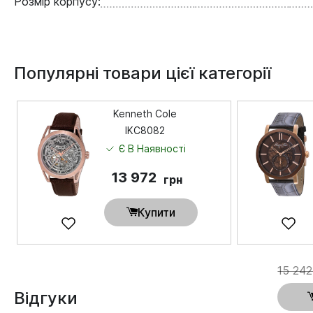
Розмір корпусу:
Популярні товари цієї категорії
Kenneth Cole
IKC8082
Є В Наявності
13 972
грн
Купити
15 242
Відгуки