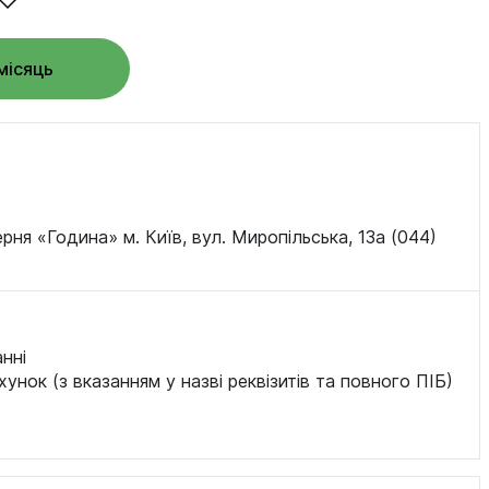
місяць
ня «Година» м. Київ, вул. Миропільська, 13а (044)
нні
хунок (з вказанням у назві реквізитів та повного ПІБ)