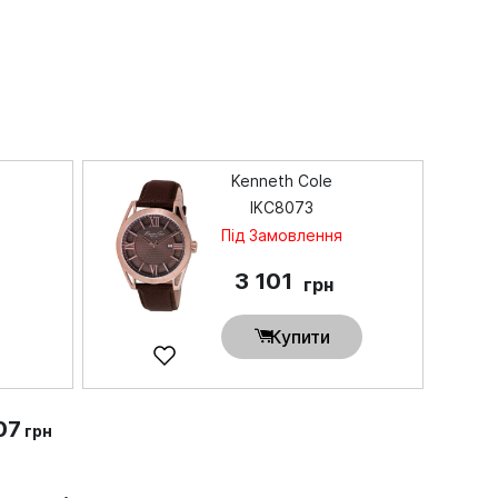
Kenneth Cole
IKC8073
Під Замовлення
3 101
грн
Купити
07
грн