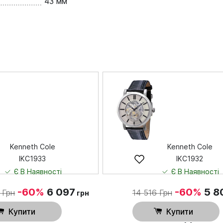
43 мм
Kenneth Cole
Kenneth Cole
IKC1933
IKC1932
Є В Наявності
Є В Наявності
-60%
6 097
-60%
5 8
 Грн
14 516 Грн
грн
Купити
Купити