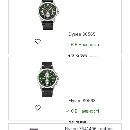
Elysee 80565
Є В Наявності
17 370
грн
Купити
Elysee 80563
Є В Наявності
11 385
грн
Elysee 7841406 Leather