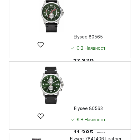
Elysee 80565
Є В Наявності
17 370
грн
Купити
Elysee 80563
Є В Наявності
11 385
грн
Elysee 7841406 Leather