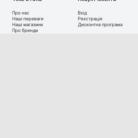
Про нас
Вхід
Наші переваги
Реєстрація
Наші магазини
Дисконтна програма
Про бренди
Контакти
Сервіс
Допомога
Гарантія та повернення
Карта сайту
Доставка і оплата
Популярні питання
Технічна інформація