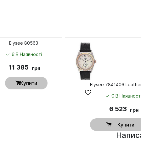
Elysee 80563
Є В Наявності
11 385
грн
Купити
Elysee 7841406 Leathe
Є В Наявност
6 523
грн
Купити
Написа