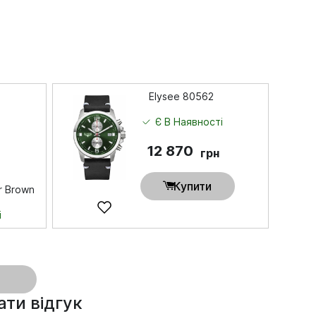
Elysee 80562
Є В Наявності
12 870
грн
Купити
r Brown
і
ти відгук