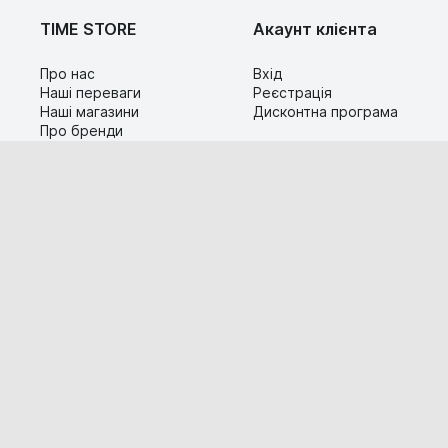
TIME STORE
Акаунт клієнта
Про нас
Вхід
Наші переваги
Реєстрація
Наші магазини
Дисконтна програма
Про бренди
Контакти
Сервіс
Допомога
Гарантія та повернення
Карта сайту
Доставка і оплата
Популярні питання
Технічна інформація