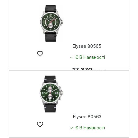
Elysee 80565
Є В Наявності
17 370
грн
Купити
Elysee 80563
Є В Наявності