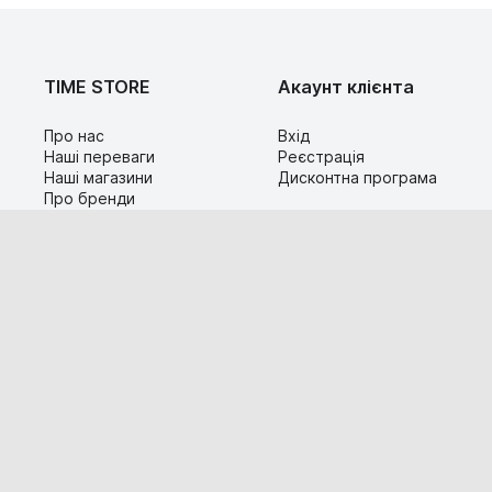
TIME STORE
Акаунт клієнта
Про нас
Вхід
Наші переваги
Реєстрація
Наші магазини
Дисконтна програма
Про бренди
Контакти
Сервіс
Допомога
Гарантія та повернення
Карта сайту
Доставка і оплата
Популярні питання
Технічна інформація