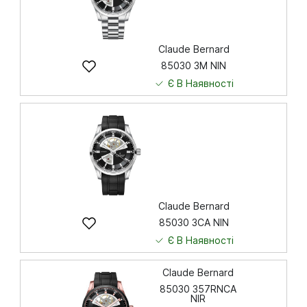
Claude Bernard
85030 3M NIN
Є В Наявності
40 421
грн
Купити
Claude Bernard
85030 3CA NIN
Є В Наявності
39 117
грн
Claude Bernard
85030 357RNCA
NIR
Купити