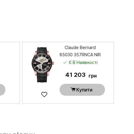
Claude Bernard
85030 357RNCA NIR
і
Є В Наявності
41 203
грн
Купити