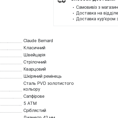
·
Самовивіз з магазин
·
Доставка на відділ
·
Доставка кур’єром 
Claude Bernard
Класичний
Швейцарія
Стрілочний
Кварцовий
Шкіряний ремінець
Сталь PVD золотистого
кольору
Сапфірове
5 ATM
Сріблястий
Диаметр 42 мм