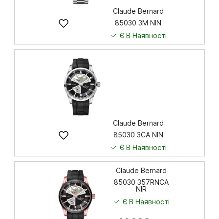
Claude Bernard
85030 3M NIN
Є В Наявності
40 421
грн
Купити
Claude Bernard
85030 3CA NIN
Є В Наявності
39 117
грн
Claude Bernard
85030 357RNCA
NIR
Купити
Є В Наявності