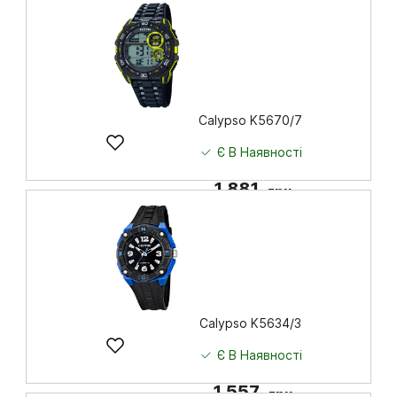
Calypso K5670/7
Є В Наявності
1 881
грн
Купити
Calypso K5634/3
Є В Наявності
1 557
грн