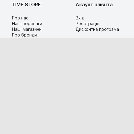
TIME STORE
Акаунт клієнта
Про нас
Вхід
Наші переваги
Реєстрація
Наші магазини
Дисконтна програма
Про бренди
Контакти
Сервіс
Допомога
Гарантія та повернення
Карта сайту
Доставка і оплата
Популярні питання
Технічна інформація