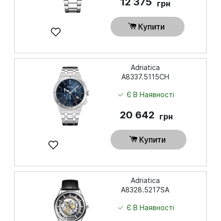
12 375
грн
Купити
Adriatica
A8337.5115CH
Є В Наявності
20 642
грн
Купити
Adriatica
A8328.5217SA
Є В Наявності