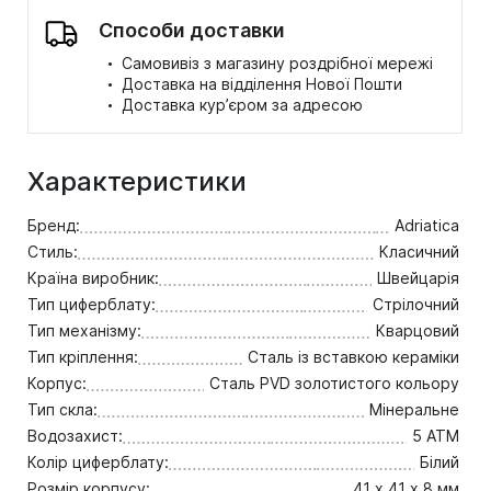
Способи доставки
·
Самовивіз з магазину роздрібної мережі
·
Доставка на відділення Нової Пошти
·
Доставка кур’єром за адресою
Характеристики
Бренд:
Adriatica
Стиль:
Класичний
Країна виробник:
Швейцарія
Тип циферблату:
Стрілочний
Тип механізму:
Кварцовий
Тип кріплення:
Сталь із вставкою кераміки
Корпус:
Сталь PVD золотистого кольору
Тип скла:
Мінеральне
Водозахист:
5 ATM
Колір циферблату:
Білий
Розмір корпусу:
41 х 41 х 8 мм