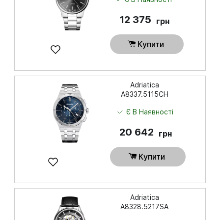
12 375
грн
Купити
Adriatica
A8337.5115CH
Є В Наявності
20 642
грн
Купити
Adriatica
A8328.5217SA